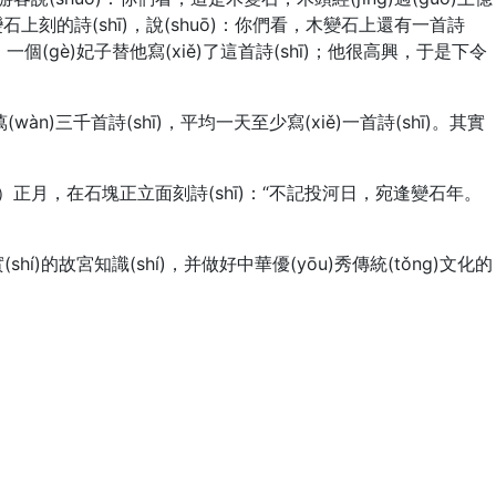
變石上刻的詩(shī)，說(shuō)：你們看，木變石上還有一首詩
)候，一個(gè)妃子替他寫(xiě)了這首詩(shī)；他很高興，于是下令
萬(wàn)三千首詩(shī)，平均一天至少寫(xiě)一首詩(shī)。其實
6）正月，在石塊正立面刻詩(shī)：“不記投河日，宛逢變石年。
hí)的故宮知識(shí)，并做好中華優(yōu)秀傳統(tǒng)文化的