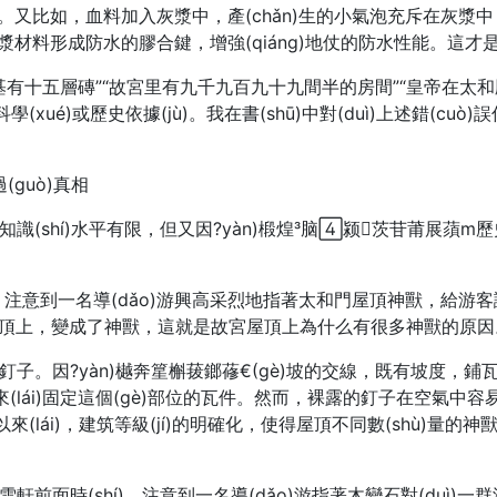
。又比如，血料加入灰漿中，產(chǎn)生的小氣泡充斥在灰漿中
材料形成防水的膠合鍵，增強(qiáng)地仗的防水性能。這才是豬
宮地基有十五層磚”“故宮里有九千九百九十九間半的房間”“皇帝在太和殿上
xué)或歷史依據(jù)。我在書(shū)中對(duì)上述錯(cuò)
(guò)真相
游知識(shí)水平有限，但又因?yàn)椴煌脑颍茨苷莆展蕦m歷
í)，注意到一名導(dǎo)游興高采烈地指著太和門屋頂神獸，給游客講它
頂上，變成了神獸，這就是故宮屋頂上為什么有很多神獸的原因。我一
脊的釘子。因?yàn)樾奔篂槲菝鎯蓚€(gè)坡的交線，既有坡度
釘子來(lái)固定這個(gè)部位的瓦件。然而，裸露的釘子在空
lái)，建筑等級(jí)的明確化，使得屋頂不同數(shù)量的神獸，
時(shí)，注意到一名導(dǎo)游指著木變石對(duì)一群游客