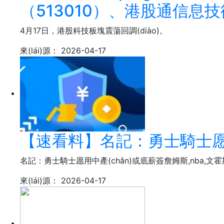
（513010）、港股通信息技術(s
4月17日，港股科技板塊震蕩回調(diào)。
來(lái)源：
2026-04-17
【速看料】名記：勇士騎士愿用
名記：勇士騎士愿用中產(chǎn)或底薪簽詹姆斯,nba,文
來(lái)源：
2026-04-17