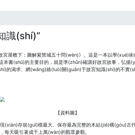
(shí)”
版《坐在故宮屋檐下：圖解紫禁城五十問(wèn)》。這是一本以學(xué
iě)這本書(shū)的主要目的，就是準(zhǔn)確講好故宮故事，弘揚(y
í)的渴求、網(wǎng)絡(luò)關(guān)于故宮知識(shí)的不實(s
【資料圖】
àn)存規(guī)模最大、保存最為完整的木結(jié)構(gòu)
力，每天吸引著成千上萬(wàn)的觀眾參觀。