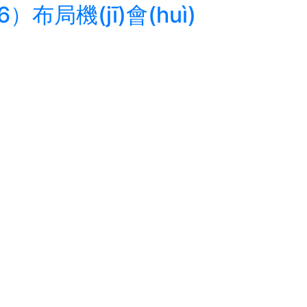
）布局機(jī)會(huì)