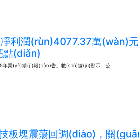
潤(rùn)4077.37萬(wàn)
點(diǎn)
業(yè)績(jī)報(bào)告。數(shù)據(jù)顯示，公
股科技板塊震蕩回調(diào)，關(gu