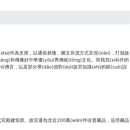
)術(shù)作為支撐，以通俗易懂、圖文并茂方式呈現(xiàn)，打假故
áng)和傳播好中華優(yōu)秀傳統(tǒng)文化。而我寫(xiě)作的
hí)傳言，以及部分導(dǎo)游對(duì)故宮知識(shí)的錯(cuò)誤
古代宮殿建筑群。故宮還包含近200萬(wàn)件珍貴藏品，這些藏品