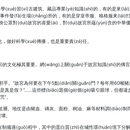
(lái)學(xué)習(xí)古建筑、藏品專業(yè)知識(shí)的，
)v史事件發(fā)生場(chǎng)所的，有的是穿皇帝服、格格服來(lá
，反映公眾對(duì)故宮的喜愛(ài)，對(duì)故宮所蘊(yùn)含的
文化，做好科學(xué)傳播，也是重要責(zé)任。
í)的文化極其重要。網(wǎng)上關(guān)于故宮知識(shí)的傳
í)傳得邪乎。“故宮為何要在下午5點(diǎn)關(guān)門？每年用
真是假？”……這些標(biāo)題個(gè)個(gè)吸引眼球，但都
詛咒”。
件的地仗層。地仗是由豬血、磚灰、面粉、桐油、麻等材料調(dià
破壞。
過(guò)程中，其中的蛋白質(zhì)在堿性環(huán)境下分解