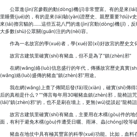
公眾進(jìn)宮參觀的動(dòng)機(jī)非常豐富。有的是來
里睡覺(jué)的，有的是來(lái)驗(yàn)證歷史、親歷重要?dú
來(lái)擼宮貓的……這些五花八門的進(jìn)宮動(dòng)機(jī)
大多數(shù)公眾關(guān)注的內(nèi)容。
作為一名故宮的學(xué)者，學(xué)習(xí)好故宮的歷史
故宮古建筑里確實(shí)有豬血，但不是為了“鎮(zhèn)邪”
在網(wǎng)絡(luò)信息盛行的年代，傳播故宮歷史真實(sh
(wǎng)絡(luò)盛傳的豬血“鎮(zhèn)邪”用途。
我在網(wǎng)上查了傳聞后發(fā)現(xiàn)，確實(sh
后的真相是什么？”“傳言每年用30噸豬血鎮(zhèn)邪，龍椅詛咒是
(lái)“鎮(zhèn)邪”的，也不是刷在墻上，更無(wú)從談起“龍椅
故宮古建筑里確實(shí)有豬血，主要用在木構(gòu)
面，有利于避免木構(gòu)件遭受日曬、雨淋、蟲(chóng)咬等
豬血在地仗中具有極其豐富的科學(xué)功能。比如，血料在制備