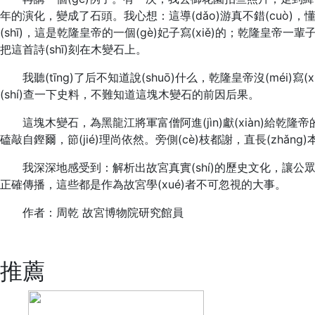
年的演化，變成了石頭。我心想：這導(dǎo)游真不錯(cuò)，懂的知
(shī)，這是乾隆皇帝的一個(gè)妃子寫(xiě)的；乾隆皇帝一輩子沒
把這首詩(shī)刻在木變石上。
我聽(tīng)了后不知道說(shuō)什么，乾隆皇帝沒(méi)寫(x
(shí)查一下史料，不難知道這塊木變石的前因后果。
這塊木變石，為黑龍江將軍富僧阿進(jìn)獻(xiàn)給
磕敲自鏗爾，節(jié)理尚依然。旁側(cè)枝都謝，直長(zhǎng
我深深地感受到：解析出故宮真實(shí)的歷史文化，讓公眾受到正確
正確傳播，這些都是作為故宮學(xué)者不可忽視的大事。
作者：周乾 故宮博物院研究館員
標(biāo)簽：
最新資訊
推薦