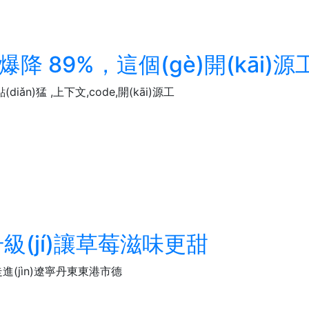
爆降 89%，這個(gè)開(kāi)源工
iǎn)猛 ,上下文,code,開(kāi)源工
升級(jí)讓草莓滋味更甜
進(jìn)遼寧丹東東港市德