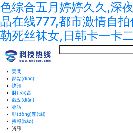
色综合五月婷婷久久,深
品在线777,都市激情自
勒死丝袜女,日韩卡一卡
要聞
熱點(diǎn)
快訊
財(cái)富
觀點(diǎn)
專訪
動(dòng)態(tài)
播報(bào)
資訊