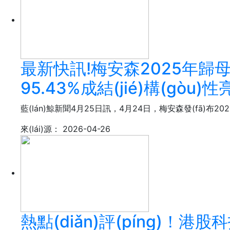
最新快訊!梅安森2025年歸母凈利
95.43%成結(jié)構(gòu)性亮
藍(lán)鯨新聞4月25日訊，4月24日，梅安森發(fā)布2025年
來(lái)源：
2026-04-26
熱點(diǎn)評(píng)！港