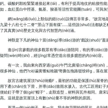
鈣、碳酸鈣顆粒緊緊連接起來(lái)，有利于提高地仗的粘接性能
如，血紅蛋白中羥基、氨基、羧基等活性官能團(tuán)，可與灰漿
網(wǎng)絡(luò)上類似的錯(cuò)誤傳言非常多。“故
九梁十八柱七十二脊”“景山下面有煤”……這些說(shuō)法都缺乏科學(
了其真實(shí)歷史文化與古代智慧內(nèi)涵。
神獸是下凡的神仙？當(dāng)導(dǎo)游的“戲說(shuō)”蓋過
進(jìn)宮參觀的很多觀眾有導(dǎo)游陪同，有的導(dǎo)
疑問(wèn)時(shí)，經(jīng)常憑空造出很多臆想的內(nèi)容。
有一次，我由東向西穿過(guò)午門北廣場(chǎng)時(sh
很多神仙，他們?cè)谝黄鹱鲇螒颍哿撕缶拖路驳饺碎g，落在屋
故宮古建筑屋頂?shù)纳瘾F，最初的功能是保護(hù)屋
用下產(chǎn)生下滑，并導(dǎo)致雨水滲入。古代工匠用
便給釘子帶了個(gè)“帽子”，走獸造型，材料與瓦件相同。唐宋以來(
高。這就是故宮屋頂上有數(shù)量不等的神獸的原因。
再講一個(gè)例子。有一次，我去御花園拍些照片，走到絳雪軒前面