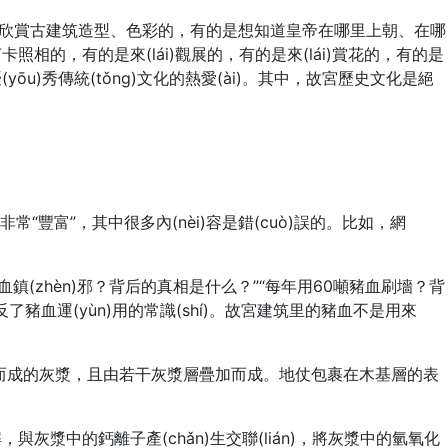
有的是來(lái)欣賞古建筑造型、色彩的，有的是想知道皇帝在哪里上朝、在哪
i)打卡照相的，有的是來(lái)觀展的，有的是來(lái)賞花的，有的是
中華優(yōu)秀傳統(tǒng)文化的熱愛(ài)。其中，故宮歷史文化是絕
言非常“豐富”，其中很多內(nèi)容是錯(cuò)誤的。比如，網
60噸豬血鎮(zhèn)邪？背后的真相是什么？”“每年用60噸豬血刷墻？背
違反了豬血運(yùn)用的常識(shí)。故宮建筑里的豬血不是用來
o)制而成的灰漿，且由若干灰漿層疊加而成。地仗包裹在木基層的表
，與灰漿中的鈣離子產(chǎn)生交聯(lián)，將灰漿中的氫氧化