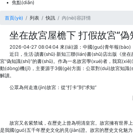
焦點(diǎn)
首頁(yè)
列表
快訊
內(nèi)容詳情
坐在故宮屋檐下 打假故宮“偽知識
2026-04-27 08:04:04
來(lái)源：中國(guó)青年報(bào)
近日，生活·讀書(shū)·新知三聯(lián)書(shū)店出
宮“偽知識(shí)”的書(shū)。作為一名故宮學(xué)者，我寫(x
動(dòng)機(jī)，主要源于3個(gè)方面：公眾對(duì)故宮知識(sh
解讀。
公眾為何走進(jìn)故宮：從“打卡”到“求知”
故宮又名紫禁城，在歷史上曾為明清皇宮。故宮擁有世界上現(xi
是我國(guó)五千年歷史文化的見(jiàn)證。故宮的歷史文化魅