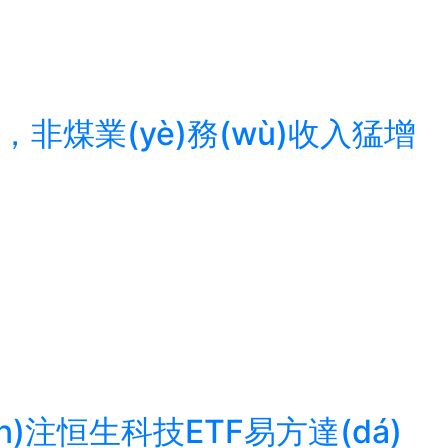
元，非煤業(yè)務(wù)收入猛增
ān)注恒生科技ETF易方達(dá)