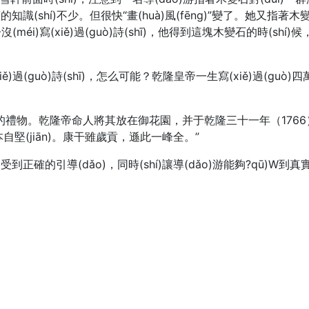
識(shí)不少。但很快“畫(huà)風(fēng)”變了。她又指著木
(méi)寫(xiě)過(guò)詩(shī)，他得到這塊木變石的時(shí
iě)過(guò)詩(shī)，怎么可能？乾隆皇帝一生寫(xiě)過(guò)四
乾隆帝的禮物。乾隆帝命人將其放在御花園，并于乾隆三十一年（176
)本自堅(jiān)。康干雖歲貢，遜此一峰全。”
的引導(dǎo)，同時(shí)讓導(dǎo)游能夠?qū)W到真實(s