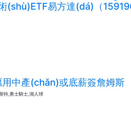
hù)ETF易方達(dá)（159196
中產(chǎn)或底薪簽詹姆斯
霍斯特,勇士騎士,湖人球