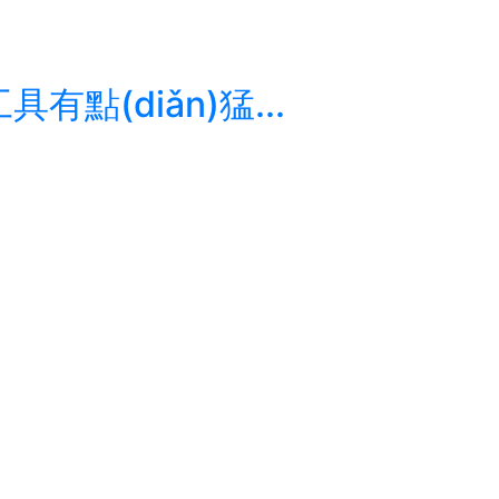
具有點(diǎn)猛...