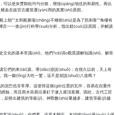
，可以使灰漿顆粒均勻分散，增強(qiáng)地仗的和易性。再比
血在故宮古建筑運(yùn)用的真實(shí)原因。
朝”“太和殿廣場(chǎng)不種樹(shù)是為了防刺客”“角樓有
誤傳言一一進(jìn)行科學(xué)分析，指出錯(cuò)誤原因，并解讀
史文化的基本常識(shí)。他們?cè)诮o觀眾講解知識(shí)、解答
們的來(lái)源。導(dǎo)游說(shuō)：在很久以前，天上有
聽(tīng)大吃一驚，這不是胡說(shuō)八道嗎？
，鋪瓦的泥巴也非常厚。這使得這個(gè)位置的瓦件，容易在自重作
氣中容易銹蝕，而且雨水容易沿著釘子滲入屋頂基層。因此，古代工匠
反映出建筑的等級(jí)。神獸數(shù)量越多，建筑等級(jí)越
說(shuō)：你們看，這是木變石，木頭經(jīng)過(guò)上億