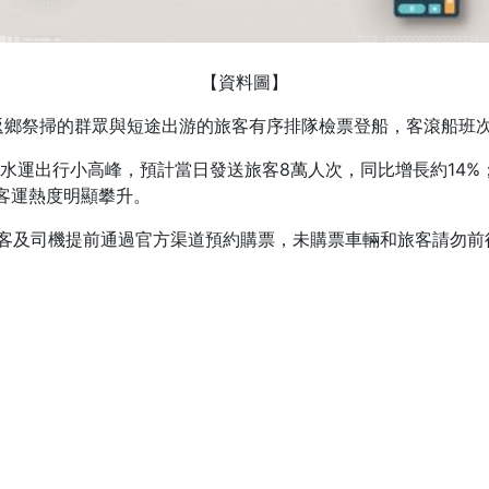
【資料圖】
返鄉祭掃的群眾與短途出游的旅客有序排隊檢票登船，客滾船班
運出行小高峰，預計當日發送旅客8萬人次，同比增長約14%；
路客運熱度明顯攀升。
旅客及司機提前通過官方渠道預約購票，未購票車輛和旅客請勿前