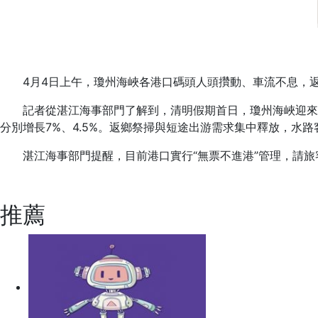
4月4日上午，瓊州海峽各港口碼頭人頭攢動、車流不息，
記者從湛江海事部門了解到，清明假期首日，瓊州海峽迎來水
分別增長7%、4.5%。返鄉祭掃與短途出游需求集中釋放，水
湛江海事部門提醒，目前港口實行“無票不進港”管理，請
標簽：
海峽
預計
瓊州
同比增長
清明假期
首
推薦