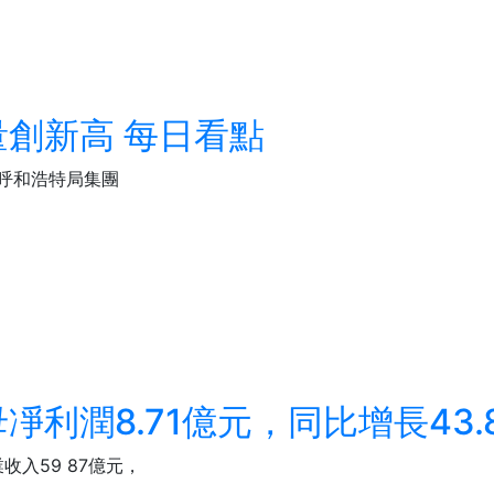
創新高 每日看點
呼和浩特局集團
利潤8.71億元，同比增長43.8
收入59 87億元，