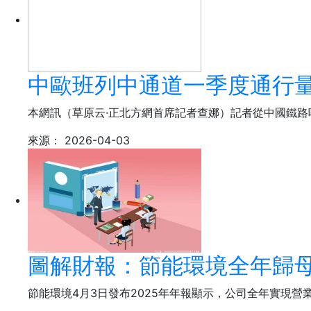
中歐班列中通道一季度通行量
本網訊（草原云·正北方網首席記者查娜）記者從中國鐵路
來源：
2026-04-03
圖解財報：節能環境全年歸母凈
節能環境4月3日發布2025年年報顯示，公司全年實現營業