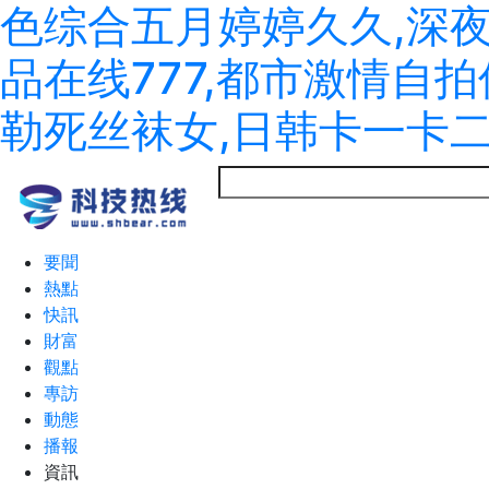
色综合五月婷婷久久,深
品在线777,都市激情自
勒死丝袜女,日韩卡一卡
要聞
熱點
快訊
財富
觀點
專訪
動態
播報
資訊