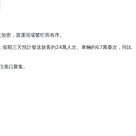
次加密，渡運現場繁忙而有序。
假期三天預計發送旅客約24萬人次、車輛約6.7萬臺次，同比
往港口聚集。