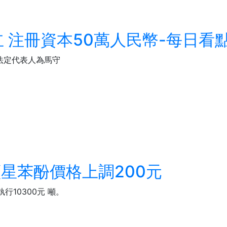
 注冊資本50萬人民幣-每日看
法定代表人為馬守
國藍星苯酚價格上調200元
10300元 噸。