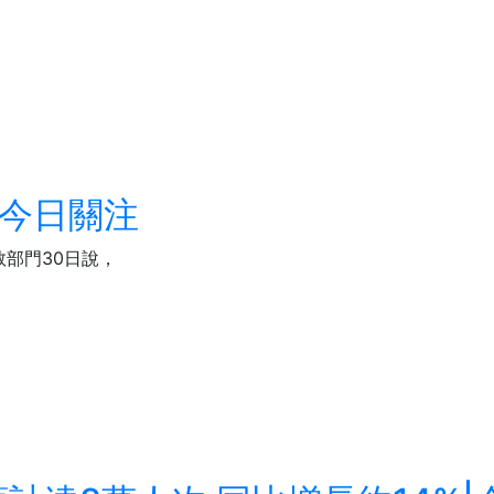
-今日關注
救部門30日說，