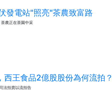
伏發電站"照亮"茶農致富路
，茶農正在茶園中采
，西王食品2億股股份為何流拍
份司法拍賣以流拍告