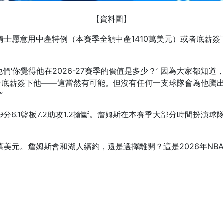
【資料圖】
和騎士愿意用中產特例（本賽季全額中產1410萬美元）或者底薪簽
‘你覺得他在2026-27賽季的價值是多少？’ 因為大家都知道
底薪簽下他——這當然有可能。但沒有任何一支球隊會為他騰出35
”
.9分6.1籃板7.2助攻1.2搶斷。詹姆斯在本賽季大部分時間扮
萬美元。詹姆斯會和湖人續約，還是選擇離開？這是2026年NB