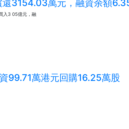
3154.03萬元，融資余額6.3
入3 05億元，融
資99.71萬港元回購16.25萬股