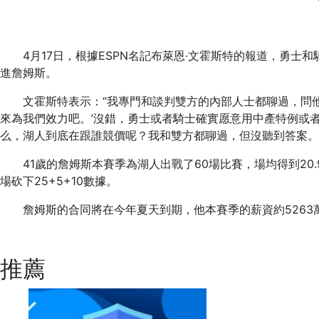
4月17日，根據ESPN名記布萊恩·文霍斯特的報道，勇士
進詹姆斯。
文霍斯特表示：“我專門和談判雙方的內部人士都聊過，問他們
來為我們效力吧。’沒錯，勇士或者騎士確實愿意用中產特例或者
么，湖人到底在跟誰競價呢？我和雙方都聊過，但沒聽到答案。
41歲的詹姆斯本賽季為湖人出戰了60場比賽，場均得到20
場砍下25+5+10數據。
詹姆斯的合同將在今年夏天到期，他本賽季的薪資約5263
標簽：
nba
文霍斯特
勇士騎士
湖人球員
勒布
推薦