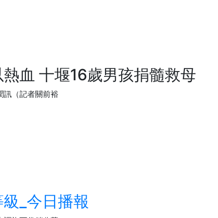
熱血 十堰16歲男孩捐髓救母
聞訊（記者關前裕
級_今日播報