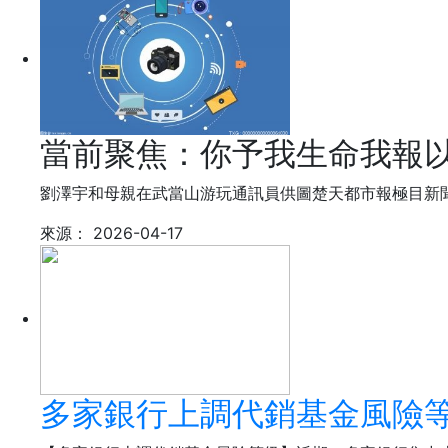
當前聚焦：你予我生命我報以
劉澤宇和母親在武當山游玩通訊員供圖楚天都市報極目新
來源：
2026-04-17
多家銀行上調代銷基金風險等