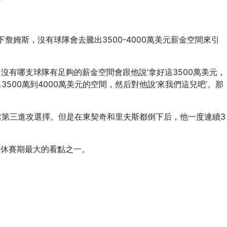
下詹姆斯，沒有球隊會去騰出3500-4000萬美元薪金空間來引
，沒有哪支球隊有足夠的薪金空間會跟他說‘拿好這3500萬美元，
00萬到4000萬美元的空間，然后對他說‘來我們這兒吧’。那
演球隊第三進攻選擇。但是在東契奇和里夫斯都倒下后，他一度連續3
A休賽期最大的看點之一。