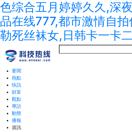
色综合五月婷婷久久,深
品在线777,都市激情自
勒死丝袜女,日韩卡一卡
要聞
熱點
快訊
財富
觀點
專訪
動態
播報
資訊