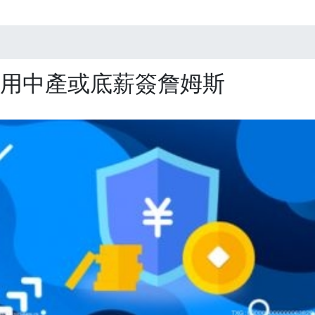
愿用中產或底薪簽詹姆斯