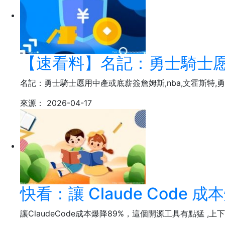
【速看料】名記：勇士騎士
名記：勇士騎士愿用中產或底薪簽詹姆斯,nba,文霍斯特,
來源：
2026-04-17
快看：讓 Claude Code 
讓ClaudeCode成本爆降89%，這個開源工具有點猛 ,上下文