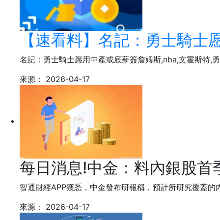
【速看料】名記：勇士騎士
名記：勇士騎士愿用中產或底薪簽詹姆斯,nba,文霍斯特,
來源：
2026-04-17
每日消息!中金：料內銀股首
智通財經APP獲悉，中金發布研報稱，預計所研究覆蓋的
來源：
2026-04-17