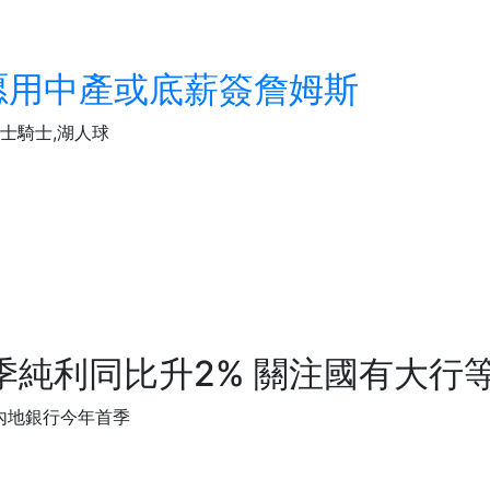
愿用中產或底薪簽詹姆斯
勇士騎士,湖人球
季純利同比升2% 關注國有大行
內地銀行今年首季