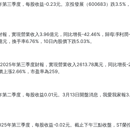
季度，每股收益-0.23元。京投發展（600683）跌3.5%，報
現營業收入3.96億元，同比增長-42.46%，歸母凈利潤-3.25
6億元，換手率6.76%，10日內股價下跌5.03%。
年第三季度財報，實現營業收入2613.78萬元，同比增長-25.01
上漲2.66%，市盈率為259。
季度，每股收益0.01元。3月13日開盤消息，我愛我家報3.330
第三季度，每股收益-0.02元。截止下午三點收盤，ST榮控報14