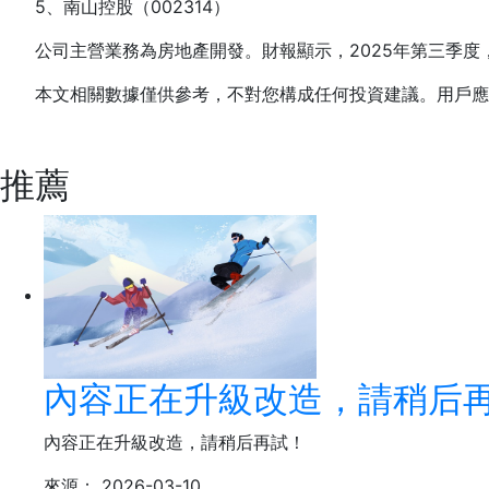
5、南山控股（002314）
公司主營業務為房地產開發。財報顯示，2025年第三季度，每股
本文相關數據僅供參考，不對您構成任何投資建議。用戶應
標簽：
地產概念股
推薦
內容正在升級改造，請稍后再
內容正在升級改造，請稍后再試！
來源：
2026-03-10