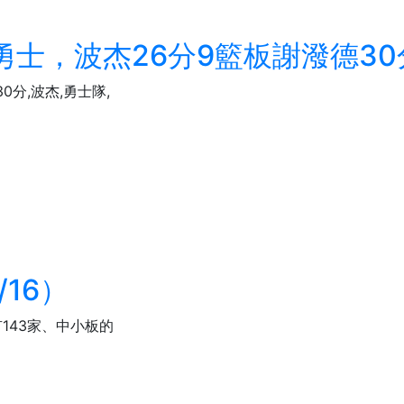
勇士，波杰26分9籃板謝潑德30
分,波杰,勇士隊,
16）
143家、中小板的