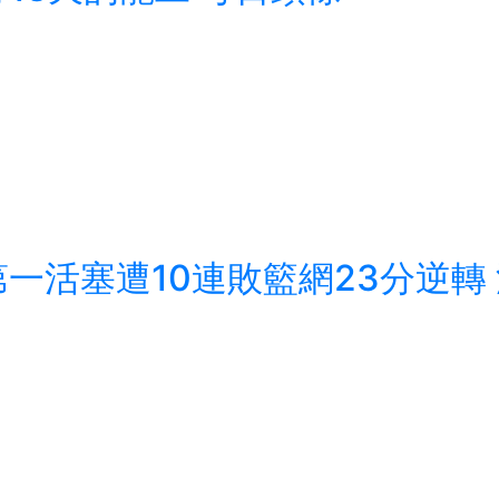
活塞遭10連敗籃網23分逆轉 波