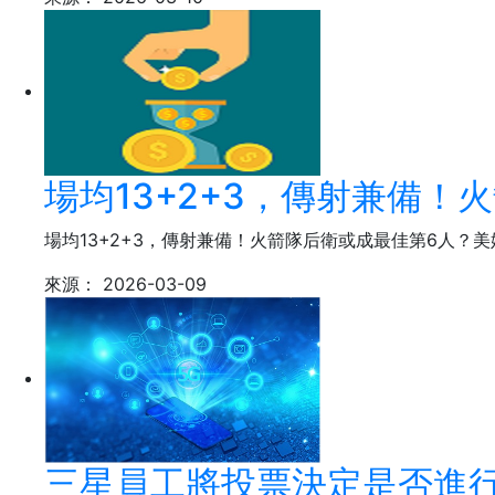
場均13+2+3，傳射兼備
場均13+2+3，傳射兼備！火箭隊后衛或成最佳第6人？美
來源：
2026-03-09
三星員工將投票決定是否進行