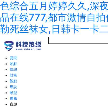
色综合五月婷婷久久,深
品在线777,都市激情自
勒死丝袜女,日韩卡一卡
要聞
熱點
快訊
財富
觀點
專訪
動態
播報
資訊