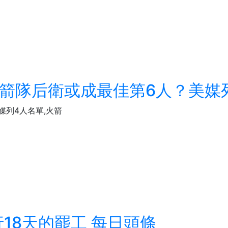
！火箭隊后衛或成最佳第6人？美媒
媒列4人名單,火箭
18天的罷工 每日頭條